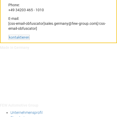
Phone:
+49 34203 465 - 1010
E-mail:
[css-email-obfuscator]
sales.germany@few-group.com
[/css-
email-obfuscator]
kontaktieren
Made in Germany
FEW Automotive Group
Unternehmensprofil