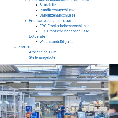
Stanzteile
Rundlitzenanschlüsse
Bandlitzenanschlüsse
Frontscheibenanschlüsse
FPC-Frontscheibenanschlüsse
FFC-Frontscheibenanschlüsse
Lötgeräte
Widerstandslötgerät
Karriere
Arbeiten bei
FEW
Stellenangebote