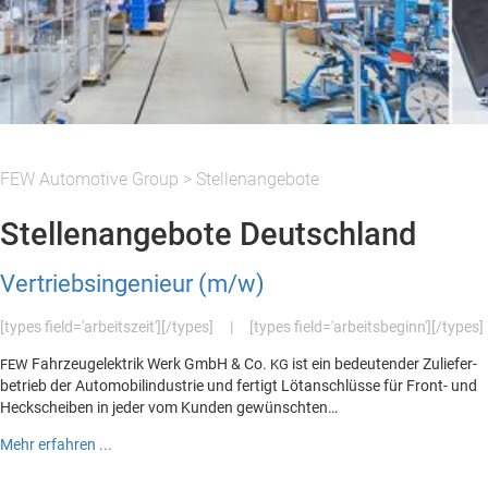
FEW Automotive Group
>
Stellenangebote
Stellenangebote Deutschland
Vertriebsingenieur (m/w)
[types field='arbeitszeit'][/types]
|
[types field='arbeitsbeginn'][/types]
Fahrzeugelek­trik Werk GmbH & Co.
ist ein bedeu­ten­der Zuliefer­
FEW
KG
be­trieb der Auto­mo­bilin­dus­trie und fer­tigt Lötan­schlüsse für Front- und
Heckscheiben in jed­er vom Kun­den gewünschten…
Mehr erfahren ...