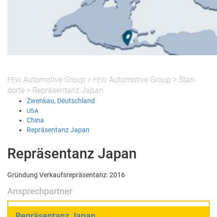
Auto­mo­tive Group
>
Auto­mo­tive Group
>
Stan­
FEW
FEW
dorte
>
Repräsen­tanz Japan
Zwenkau, Deutsch­land
USA
Chi­na
Repräsen­tanz Japan
Repräsentanz Japan
Grün­dung Verkauf­s­repräsen­tanz: 2016
Ansprechpartner
Repräsentanz Japan