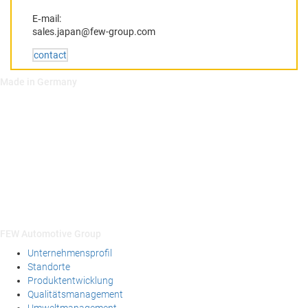
E‑mail:
sales.japan@few-group.com
con­tact
Made in Germany
FEW Automotive Group
Unternehmensprofil
Standorte
Produktentwicklung
Qualitätsmanagement