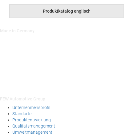
Pro­duk­tkat­a­log englisch
Made in Germany
FEW Automotive Group
Unternehmensprofil
Standorte
Produktentwicklung
Qualitätsmanagement
Umweltmanagement