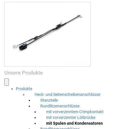
Unsere Produkte
Pro­duk­te
Heck- und Seitenscheibenanschlüsse
Stanzteile
Rundl­itzenan­schlüsse
mit vorverzin­ntem Crimpkontakt
mit vorverzin­nter Lötbrücke
mit Spulen und Kondensatoren