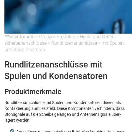
Auto­mo­tive Group
>
Pro­duk­te
>
Heck- und Seit­en­
FEW
scheibenan­schlüsse
>
Rundl­itzenan­schlüsse
>
mit Spulen
und Kondensatoren
Rundlitzenanschlüsse mit
Spulen und Kondensatoren
Produktmerkmale
Rundl­itzenan­schlüsse mit Spulen und Kon­den­satoren dienen als
Kon­tak­tierung zum Heizfeld. Diese Kom­po­nen­ten ver­hin­dern, dass
Störsig­nale auf die Scheibe gelan­gen und Anten­nensignale über­
lagert werden.
Anschlüsse mit ver­schiede­nen Bauteilen kom­binier­bar, bspw.