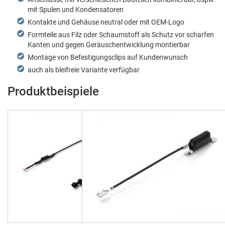
mit Spulen und Kondensatoren
Kon­tak­te und Gehäuse neu­tral oder mit OEM-Logo
Formteile aus Filz oder Schaum­stoff als Schutz vor schar­fen
Kan­ten und gegen Geräuschen­twick­lung montierbar
Mon­tage von Befes­ti­gungsclips auf Kundenwunsch
auch als bleifreie Vari­ante verfügbar
Produktbeispiele