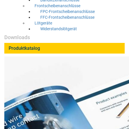
Ban­dl­itzenan­schlüsse
Frontscheibenan­schlüsse
FPC-Frontscheibenan­schlüsse
FFC-Frontscheibenan­schlüsse
Löt­geräte
Wider­stand­slöt­gerät
Downloads
Produktkatalog