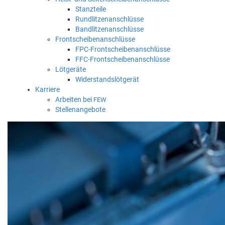
Stanzteile
Rundlitzenanschlüsse
Bandlitzenanschlüsse
Frontscheibenanschlüsse
FPC-Frontscheibenanschlüsse
FFC-Frontscheibenanschlüsse
Lötgeräte
Widerstandslötgerät
Karriere
Arbeiten bei
FEW
Stellenangebote